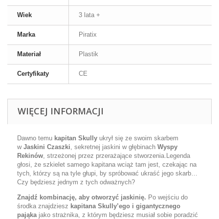
Wiek
3 lata +
Marka
Piratix
Materiał
Plastik
Certyfikaty
CE
WIĘCEJ INFORMACJI
Dawno temu
kapitan Skully
ukrył się ze swoim skarbem
w
Jaskini Czaszki
, sekretnej jaskini w głębinach
Wyspy
Rekinów
, strzeżonej przez przerażające stworzenia.Legenda
głosi, że szkielet samego kapitana wciąż tam jest, czekając na
tych, którzy są na tyle głupi, by spróbować ukraść jego skarb…
Czy będziesz jednym z tych odważnych?
Znajdź kombinację, aby otworzyć jaskinię.
Po wejściu do
środka znajdziesz
kapitana Skully’ego
i gigantycznego
pająka
jako strażnika, z którym będziesz musiał sobie poradzić