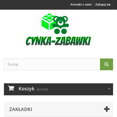
Kontakt z nami
Zaloguj się
Koszyk
(pusty)
ZAKŁADKI