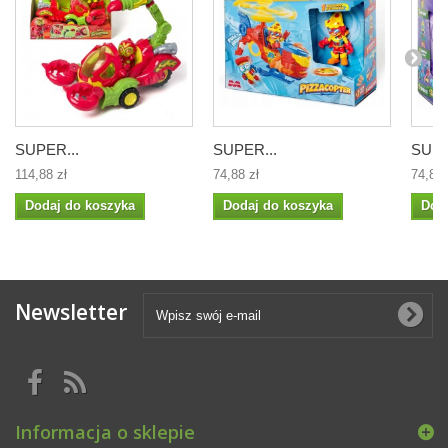
SUPER...
SUPER...
SUPE
114,88 zł
74,88 zł
74,88 
Dodaj do koszyka
Dodaj do koszyka
Dod
Newsletter
Informacja o sklepie