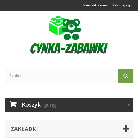
Kontakt z nami
Zaloguj się
Koszyk
(pusty)
ZAKŁADKI