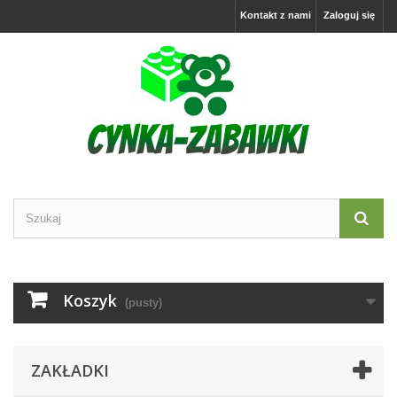
Kontakt z nami
Zaloguj się
Koszyk
(pusty)
ZAKŁADKI