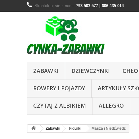
Skontaktuj się z nami:
793 503 577 | 606 435 014
ZABAWKI
DZIEWCZYNKI
CHŁO
ROWERY I POJAZDY
ARTYKUŁY SZ
CZYTAJ Z ALBIKIEM
ALLEGRO
Zabawki
Figurki
Masza i Niedźwiedź