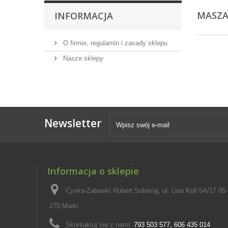
MASZA
INFORMACJA
O firmie, regulamin i zasady sklepu
Nasze sklepy
Newsletter
Informacja o sklepie
Cynka-Zabawki Robert Sobieraj, ul. Lisa Kuli 5A/17 05-
270 Marki
Skontaktuj się z nami:
793 503 577, 606 435 014