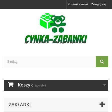
Kontakt z nami
Zaloguj się
Koszyk
(pusty)
ZAKŁADKI