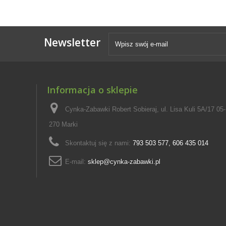
Newsletter
Informacja o sklepie
Cynka-Zabawki Robert Sobieraj, ul. Lisa Kuli 5A/17 05-
270 Marki
Skontaktuj się z nami:
793 503 577, 606 435 014
E-mail:
sklep@cynka-zabawki.pl