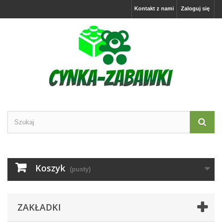
Kontakt z nami
Zaloguj się
Koszyk
(pusty)
ZAKŁADKI